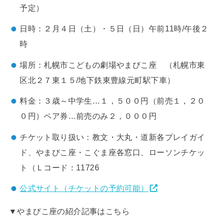
予定）
日時：２月４日（土）・５日（日）午前11時/午後２
時
場所：札幌市こどもの劇場やまびこ座 （札幌市東
区北２７東１５/地下鉄東豊線元町駅下車）
料金：３歳～中学生…１，５００円（前売１，２０
０円）ペア券…前売のみ２，０００円
チケット取り扱い：教文・大丸・道新各プレイガイ
ド、やまびこ座・こぐま座各窓口、ローソンチケッ
ト（Ｌコード：11726
公式サイト（チケットの予約可能）
▼やまびこ座の紹介記事はこちら