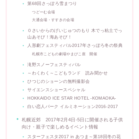
第68回さっぽろ雪まつり
つどーむ会場
大通会場・すすきの会場
０さいからのげいじゅつのもり 木でっ粘土でっ
山あそび！海あそび！
人形劇フェスティバル2017年さっぽろ冬の祭典
札幌市こどもの劇場やまびこ座 開催
滝野スノーフェスティバル
～わくわく～こどもランド 読み聞かせ
ひつじのショーンの無料撮影会
サイエンスショースペシャル
HOKKAIDO ICE STAR HOTEL -KOMAOKA-
白い恋人パーク イルミネーション2016-2017
札幌近郊 2017年2月4日-5日に開催される子供
向け・親子で楽しめるイベント情報
スターフェスタ2017 in あつま～第18回冬の花