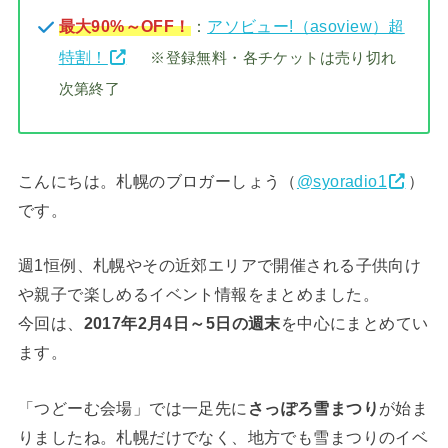
最大90%～OFF！
：
アソビュー!（asoview）超
特割！
※登録無料・各チケットは売り切れ
次第終了
こんにちは。札幌のブロガーしょう（
@syoradio1
）
です。
週1恒例、札幌やその近郊エリアで開催される子供向け
や親子で楽しめるイベント情報をまとめました。
今回は、
2017年2月4日～5日の週末
を中心にまとめてい
ます。
「つどーむ会場」では一足先に
さっぽろ雪まつり
が始ま
りましたね。札幌だけでなく、地方でも雪まつりのイベ