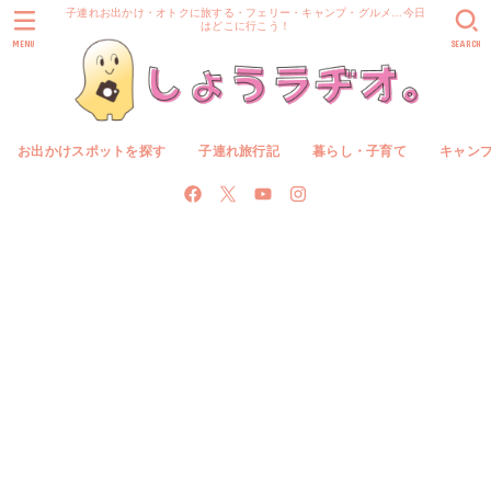
子連れお出かけ・オトクに旅する・フェリー・キャンプ・グルメ…今日
はどこに行こう！
MENU
SEARCH
お出かけスポットを探す
子連れ旅行記
暮らし・子育て
キャン