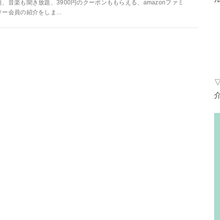
題、音楽も聞き放題、3900円のクーポンももらえる、amazonファミ
リー会員の紹介をしま...