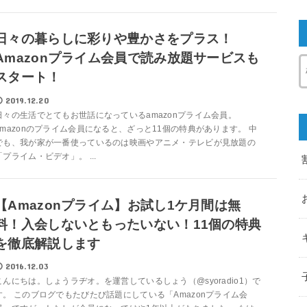
日々の暮らしに彩りや豊かさをプラス！
Amazonプライム会員で読み放題サービスも
スタート！
2019.12.20
日々の生活でとてもお世話になっているamazonプライム会員。
amazonのプライム会員になると、ざっと11個の特典があります。 中
でも、我が家が一番使っているのは映画やアニメ・テレビが見放題の
「プライム・ビデオ」。 ...
【Amazonプライム】お試し1ケ月間は無
料！入会しないともったいない！11個の特典
を徹底解説します
2016.12.03
こんにちは。しょうラヂオ。を運営しているしょう（@syoradio1）で
す。 このブログでもたびたび話題にしている「Amazonプライム会