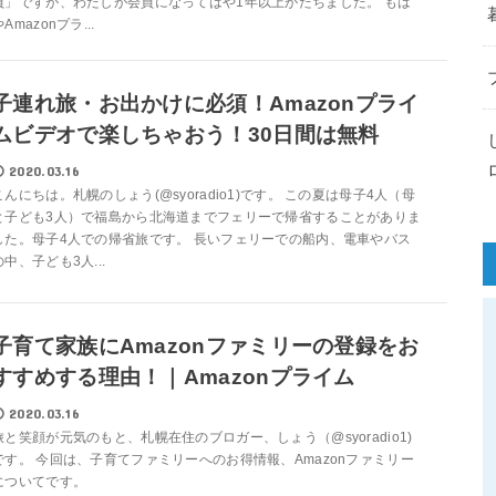
員」ですが、わたしが会員になってはや1年以上がたちました。 もは
Amazonプラ...
子連れ旅・お出かけに必須！Amazonプライ
ムビデオで楽しちゃおう！30日間は無料
2020.03.16
こんにちは。札幌のしょう(@syoradio1)です。 この夏は母子4人（母
と子ども3人）で福島から北海道までフェリーで帰省することがありま
した。母子4人での帰省旅です。 長いフェリーでの船内、電車やバス
の中、子ども3人...
子育て家族にAmazonファミリーの登録をお
すすめする理由！｜Amazonプライム
2020.03.16
旅と笑顔が元気のもと、札幌在住のブロガー、しょう（@syoradio1)
です。 今回は、子育てファミリーへのお得情報、Amazonファミリー
についてです。