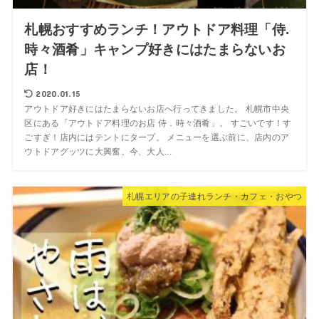
札幌おすすめランチ！アウトドア料理「侍.
時々酒肴」キャンプ好きにはたまらないお
店！
2020.01.15
アウトドア好きにはたまらないお店へ行ってきました。 札幌市中央
区にある「アウトドア料理のお店 侍．時々酒肴」。 すごいです！す
ごすぎ！店内にはテントにタープ。 メニューを選ぶ前に、店内のア
ウトドアグッツに大興奮。今、大人...
札幌エリアの子連れランチ・カフェ・おやつ