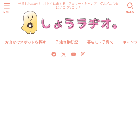
子連れお出かけ・オトクに旅する・フェリー・キャンプ・グルメ…今日
はどこに行こう！
MENU
SEARCH
お出かけスポットを探す
子連れ旅行記
暮らし・子育て
キャン