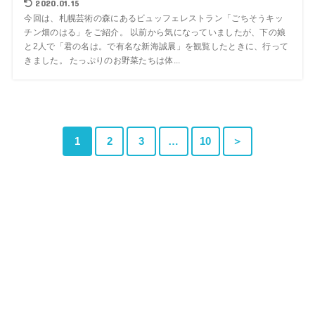
2020.01.15
今回は、札幌芸術の森にあるビュッフェレストラン「ごちそうキッ
チン畑のはる」をご紹介。 以前から気になっていましたが、下の娘
と2人で「君の名は。で有名な新海誠展」を観覧したときに、行って
きました。 たっぷりのお野菜たちは体...
1
2
3
…
10
＞