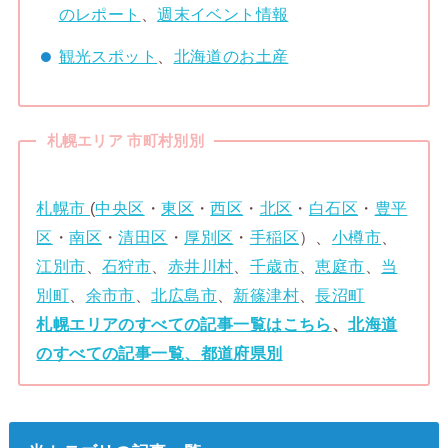
のレポート
、
週末イベント情報
観光スポット
、
北海道のお土産
札幌エリア 市町村別別
札幌市
(
中央区
・
東区
・
西区
・
北区
・
白石区
・
豊平
区
・
南区
・
清田区
・
厚別区
・
手稲区
）、
小樽市
、
江別市
、
石狩市
、
赤井川村
、
千歳市
、
恵庭市
、
当
別町
、
余市市
、
北広島市
、
新篠津村
、
長沼町
札幌エリアのすべての記事一覧はこちら
、
北海道
のすべての記事一覧
、
都道府県別