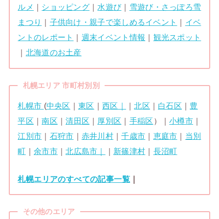
ルメ
｜
ショッピング
｜
水遊び
｜
雪遊び・さっぽろ雪
まつり
｜
子供向け・親子で楽しめるイベント
｜
イベ
ントのレポート
｜
週末イベント情報
｜
観光スポット
｜
北海道のお土産
札幌エリア 市町村別別
札幌市
(
中央区
｜
東区
｜
西区｜
｜
北区
｜
白石区
｜
豊
平区
｜
南区
｜
清田区
｜
厚別区
｜
手稲区
）｜
小樽市
｜
江別市
｜
石狩市
｜
赤井川村
｜
千歳市
｜
恵庭市
｜
当別
町
｜
余市市
｜
北広島市｜
｜
新篠津村
｜
長沼町
札幌エリアのすべての記事一覧
｜
その他のエリア