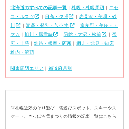
北海道のすべての記事一覧
｜
札幌・札幌周辺
｜
ニセ
コ・ルスツ
｜
日高・夕張
｜
岩見沢・美唄・砂
川
｜
洞爺・登別・苫小牧
｜
富良野・美瑛・ト
マム
｜
旭川・層雲峡
｜
函館・大沼・松前
｜
帯
広・十勝
｜
釧路・根室・阿寒
｜
網走・北見・知床
｜
稚内・留萌
関東周辺エリア
｜
都道府県別
▽札幌近郊のそり遊び・雪遊びスポット、スキーやス
ケート、さっぽろ雪まつりの情報の記事一覧はこちら