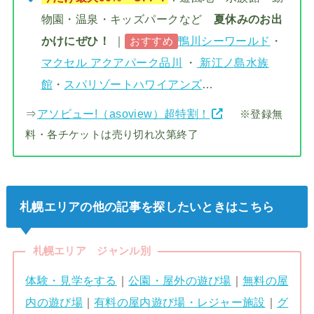
物園・温泉・キッズパークなど
夏休みのお出
かけにぜひ！
｜
鴨川シーワールド
・
おすすめ
マクセル アクアパーク品川
・
新江ノ島水族
館
・
スパリゾートハワイアンズ
…
⇒
アソビュー!（asoview）超特割！
※登録無
料・各チケットは売り切れ次第終了
札幌エリアの他の記事を探したいときはこちら
札幌エリア ジャンル別
体験・見学をする
｜
公園・屋外の遊び場
｜
無料の屋
内の遊び場
｜
有料の屋内遊び場・レジャー施設
｜
グ