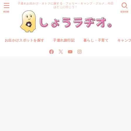
子連れお出かけ・オトクに旅する・フェリー・キャンプ・グルメ…今日
はどこに行こう！
MENU
SEARCH
お出かけスポットを探す
子連れ旅行記
暮らし・子育て
キャン