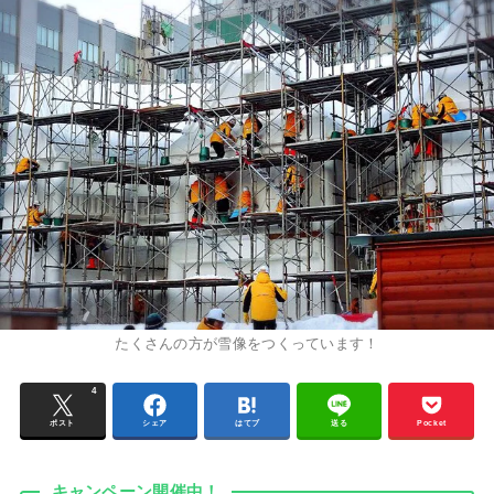
たくさんの方が雪像をつくっています！
4
ポスト
シェア
はてブ
送る
Pocket
キャンペーン開催中！