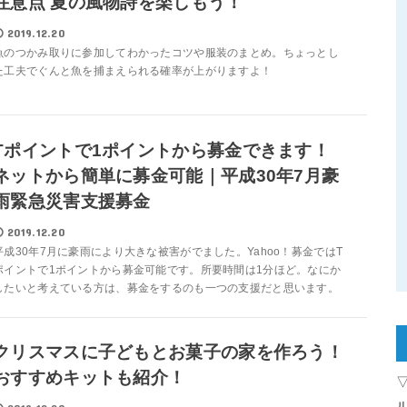
注意点 夏の風物詩を楽しもう！
2019.12.20
魚のつかみ取りに参加してわかったコツや服装のまとめ。ちょっとし
た工夫でぐんと魚を捕まえられる確率が上がりますよ！
Tポイントで1ポイントから募金できます！
ネットから簡単に募金可能｜平成30年7月豪
雨緊急災害支援募金
2019.12.20
平成30年7月に豪雨により大きな被害がでました。Yahoo！募金ではT
ポイントで1ポイントから募金可能です。所要時間は1分ほど。なにか
したいと考えている方は、募金をするのも一つの支援だと思います。
クリスマスに子どもとお菓子の家を作ろう！
おすすめキットも紹介！