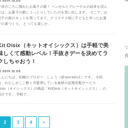
2019.12.20
子供のころに憧れたお菓子の家！ ヘンゼルとグレーテルの絵本を読ん
では、お菓子の家にうっとりしていたのを思い出します。 そこで、お
菓子の家のキットを買ってきて、クリスマス前に子どもと作ったお菓
子の家づくり。 とっても楽しか...
Kit Oisix（キットオイシックス）は手軽で美
味しくて感動レベル！手抜きデーを決めてラ
クしちゃおう！
2019.12.20
こんにちは。札幌のブロガー、しょう（@syoradio1）です。 今回
は、わたしがここ数ヶ月愛用している食材の定期宅配サービス
Oisix（オイシックス）の商品「KitOisix（キットオイシックス）」の
紹介です。 手軽で...
2
3
4
＞