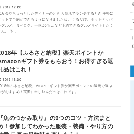
2019.12.20
飲み会やちょっとしたディナーのとき 人気店でランチするとき 手軽に
ネットで予約ができるようになりましたね。 ぐるなび、ホットペッパ
ーグルメ、食べログ、一休.com …など予約できるグルメサイトもたく
ん。 予...
2018年【ふるさと納税】楽天ポイントか
Amazonギフト券をもらおう！お得すぎる返
礼品はこれ！
2019.12.20
2018年ふるさと納税。Amazonギフト券か楽天ポイントの還元で選ぶ
のがおすすめ！実際に申し込んだのはこれです。
『魚のつかみ取り』の9つのコツ・方法まと
め！参加してわかった服装・装備・やり方の