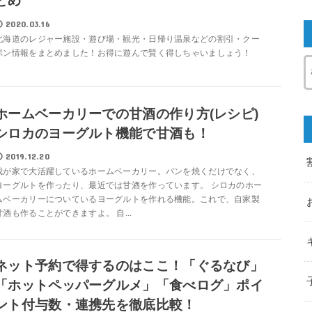
とめ
2020.03.16
北海道のレジャー施設・遊び場・観光・日帰り温泉などの割引・クー
ポン情報をまとめました！お得に遊んで賢く得しちゃいましょう！
ホームベーカリーでの甘酒の作り方(レシピ)
シロカのヨーグルト機能で甘酒も！
2019.12.20
我が家で大活躍しているホームベーカリー。パンを焼くだけでなく、
ヨーグルトを作ったり、最近では甘酒を作っています。 シロカのホー
ムベーカリーについているヨーグルトを作れる機能。これで、自家製
甘酒も作ることができますよ。 自...
ネット予約で得するのはここ！「ぐるなび」
「ホットペッパーグルメ」「食べログ」ポイ
ント付与数・連携先を徹底比較！