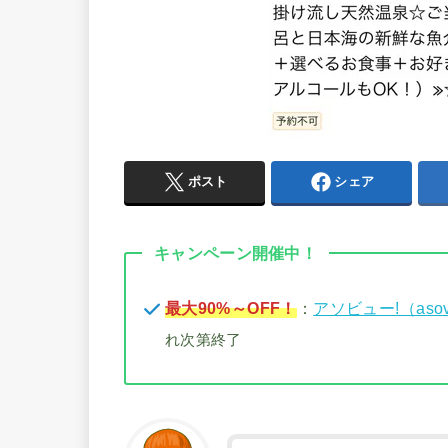
ポスト
シェア
キャンペーン開催中！
最大90%～OFF！
：
アソビュー!（aso
れ次第終了