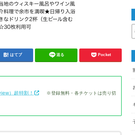
はてブ
送る
Pocket
view）超特割！
※登録無料・各チケットは売り切