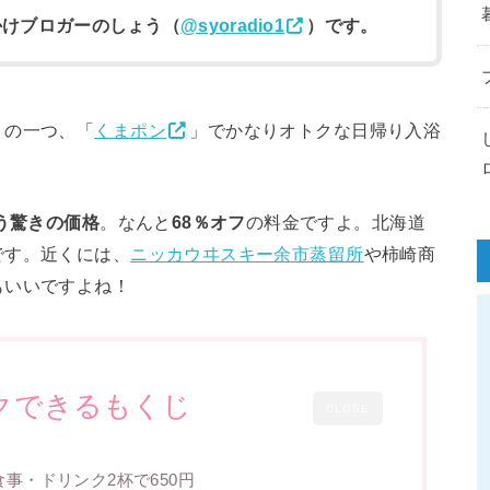
かけブロガーのしょう（
@syoradio1
）です。
トの一つ、「
くまポン
」でかなりオトクな日帰り入浴
う驚きの価格
。なんと
68％オフ
の料金ですよ。北海道
です。近くには、
ニッカウヰスキー余市蒸留所
や柿崎商
もいいですよね！
クできるもくじ
CLOSE
事・ドリンク2杯で650円