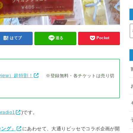
はてブ
送る
Pocket
view）超特割！
※登録無料・各チケットは売り切
radio1
)です。
キング」
にあわせて、大通りビッセでコラボ企画が開