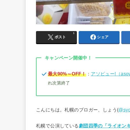
1
ポスト
シェア
キャンペーン開催中！
最大90%～OFF！
：
アソビュー!（aso
れ次第終了
こんにちは。札幌のブロガー、しょう(
@syo
札幌で公演している
劇団四季の「ライオン