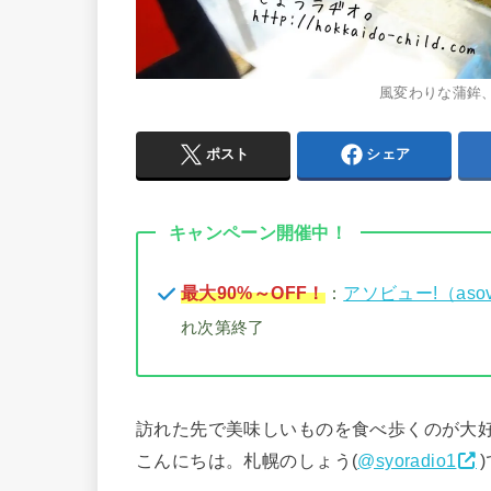
風変わりな蒲鉾
ポスト
シェア
キャンペーン開催中！
最大90%～OFF！
：
アソビュー!（aso
れ次第終了
訪れた先で美味しいものを食べ歩くのが大
こんにちは。札幌のしょう(
@syoradio1