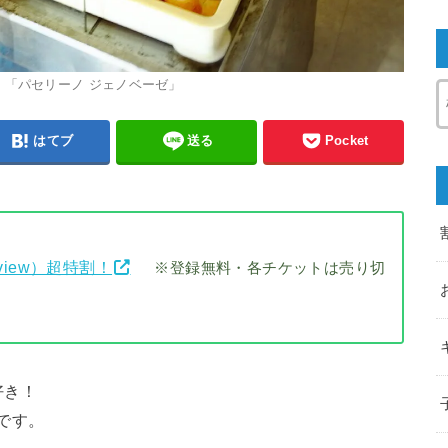
、「パセリーノ ジェノベーゼ」
はてブ
送る
Pocket
view）超特割！
※登録無料・各チケットは売り切
好き！
)です。