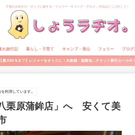
子連れお出かけ・オトクに旅する・フェリー・キャンプ・グルメ…今日はどこに行こう！
連れ旅行記
暮らし・子育て
キャンプ・登山
フェリー
ブログ
【最大90％オフ】レジャーをオトクに！水族館・遊園地…チケット割引セール中
告を利用しています。
八栗原蒲鉾店」へ 安くて美
市