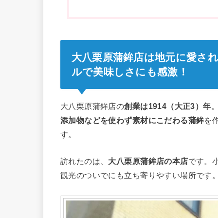
大八栗原蒲鉾店は地元に愛さ
ルで美味しさにも感激！
大八栗原蒲鉾店の
創業は1914（大正3）年
添加物などを使わず素材にこだわる蒲鉾
を
す。
訪れたのは、
大八栗原蒲鉾店の本店
です。
観光のついでにも立ち寄りやすい場所です