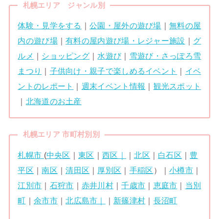
札幌エリア ジャンル別
体験・見学をする
｜
公園・屋外の遊び場
｜
無料の屋
内の遊び場
｜
有料の屋内遊び場・レジャー施設
｜
グ
ルメ
｜
ショッピング
｜
水遊び
｜
雪遊び・さっぽろ雪
まつり
｜
子供向け・親子で楽しめるイベント
｜
イベ
ントのレポート
｜
週末イベント情報
｜
観光スポット
｜
北海道のお土産
札幌エリア 市町村別別
札幌市
(
中央区
｜
東区
｜
西区｜
｜
北区
｜
白石区
｜
豊
平区
｜
南区
｜
清田区
｜
厚別区
｜
手稲区
）｜
小樽市
｜
江別市
｜
石狩市
｜
赤井川村
｜
千歳市
｜
恵庭市
｜
当別
町
｜
余市市
｜
北広島市｜
｜
新篠津村
｜
長沼町