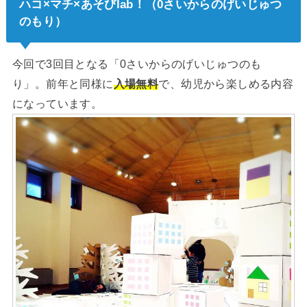
ハコ×マチ×あそびlab！（0さいからのげいじゅつ
のもり）
今回で3回目となる「0さいからのげいじゅつのも
り」。前年と同様に
入場無料
で、幼児から楽しめる内容
になっています。