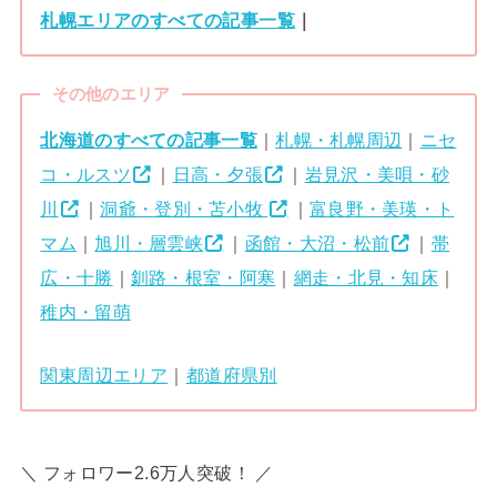
札幌エリアのすべての記事一覧
｜
その他のエリア
北海道のすべての記事一覧
｜
札幌・札幌周辺
｜
ニセ
コ・ルスツ
｜
日高・夕張
｜
岩見沢・美唄・砂
川
｜
洞爺・登別・苫小牧
｜
富良野・美瑛・ト
マム
｜
旭川・層雲峡
｜
函館・大沼・松前
｜
帯
広・十勝
｜
釧路・根室・阿寒
｜
網走・北見・知床
｜
稚内・留萌
関東周辺エリア
｜
都道府県別
＼ フォロワー2.6万人突破！ ／