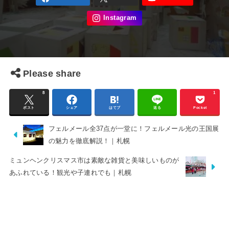
Please share
8
1
ポスト
シェア
はてブ
送る
Pocket
フェルメール全37点が一堂に！フェルメール光の王国展
の魅力を徹底解説！｜札幌
ミュンヘンクリスマス市は素敵な雑貨と美味しいものが
あふれている！観光や子連れでも｜札幌