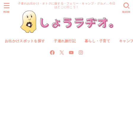
子連れお出かけ・オトクに旅する・フェリー・キャンプ・グルメ…今日
はどこに行こう！
MENU
SEARCH
お出かけスポットを探す
子連れ旅行記
暮らし・子育て
キャン