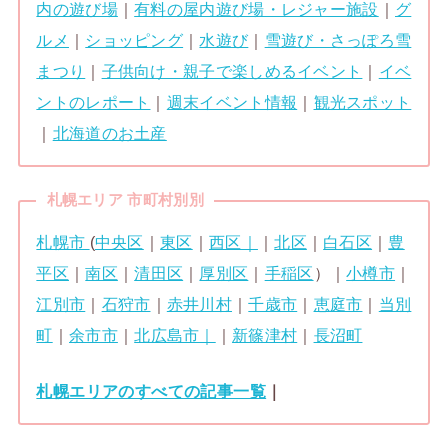
内の遊び場
｜
有料の屋内遊び場・レジャー施設
｜
グ
ルメ
｜
ショッピング
｜
水遊び
｜
雪遊び・さっぽろ雪
まつり
｜
子供向け・親子で楽しめるイベント
｜
イベ
ントのレポート
｜
週末イベント情報
｜
観光スポット
｜
北海道のお土産
札幌エリア 市町村別別
札幌市
(
中央区
｜
東区
｜
西区｜
｜
北区
｜
白石区
｜
豊
平区
｜
南区
｜
清田区
｜
厚別区
｜
手稲区
）｜
小樽市
｜
江別市
｜
石狩市
｜
赤井川村
｜
千歳市
｜
恵庭市
｜
当別
町
｜
余市市
｜
北広島市｜
｜
新篠津村
｜
長沼町
札幌エリアのすべての記事一覧
｜