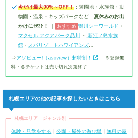
今だけ最大90%～OFF！
：遊園地・水族館・動
物園・温泉・キッズパークなど
夏休みのお出
かけにぜひ！
｜
鴨川シーワールド
・
おすすめ
マクセル アクアパーク品川
・
新江ノ島水族
館
・
スパリゾートハワイアンズ
…
⇒
アソビュー!（asoview）超特割！
※登録無
料・各チケットは売り切れ次第終了
札幌エリアの他の記事を探したいときはこちら
札幌エリア ジャンル別
体験・見学をする
｜
公園・屋外の遊び場
｜
無料の屋