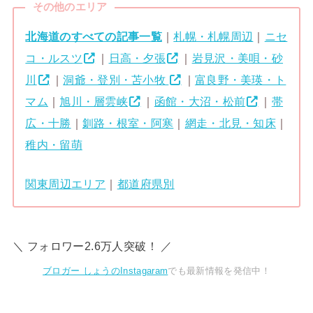
その他のエリア
北海道のすべての記事一覧
｜
札幌・札幌周辺
｜
ニセ
コ・ルスツ
｜
日高・夕張
｜
岩見沢・美唄・砂
川
｜
洞爺・登別・苫小牧
｜
富良野・美瑛・ト
マム
｜
旭川・層雲峡
｜
函館・大沼・松前
｜
帯
広・十勝
｜
釧路・根室・阿寒
｜
網走・北見・知床
｜
稚内・留萌
関東周辺エリア
｜
都道府県別
＼ フォロワー2.6万人突破！ ／
ブロガー しょうのInstagaram
でも最新情報を発信中！