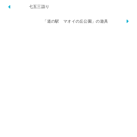
七五三詣り
「道の駅 マオイの丘公園」の遊具