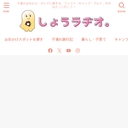
子連れお出かけ・オトクに旅する・フェリー・キャンプ・グルメ…今日
はどこに行こう！
MENU
SEARCH
お出かけスポットを探す
子連れ旅行記
暮らし・子育て
キャン