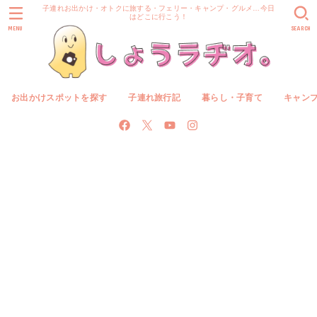
子連れお出かけ・オトクに旅する・フェリー・キャンプ・グルメ…今日
はどこに行こう！
MENU
SEARCH
お出かけスポットを探す
子連れ旅行記
暮らし・子育て
キャン