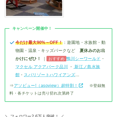
キャンペーン開催中！
今だけ最大90%～OFF！
：遊園地・水族館・動
物園・温泉・キッズパークなど
夏休みのお出
かけにぜひ！
｜
鴨川シーワールド
・
おすすめ
マクセル アクアパーク品川
・
新江ノ島水族
館
・
スパリゾートハワイアンズ
…
⇒
アソビュー!（asoview）超特割！
※登録無
料・各チケットは売り切れ次第終了
＼ フォロワー2.6万人突破！ ／