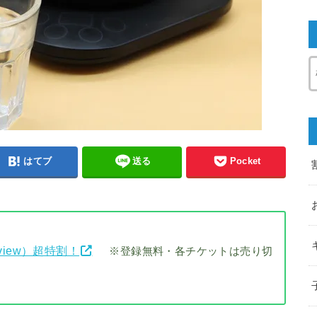
はてブ
送る
Pocket
view）超特割！
※登録無料・各チケットは売り切