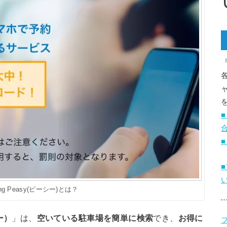
king Peasy(ピーシー)とは？
ジー）
」は、
空いている駐車場を簡単に検索
でき、
お得に
ブ