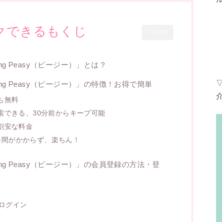
クできるもくじ
CLOSE
ing Peasy（ピージー）」とは？
king Peasy（ピージー）」の特徴！お得で簡単
も無料
索できる、30分前からキープ可能
割安な料金
で手間がかからず、楽ちん！
king Peasy（ピージー）」の会員登録の方法・登
にログイン