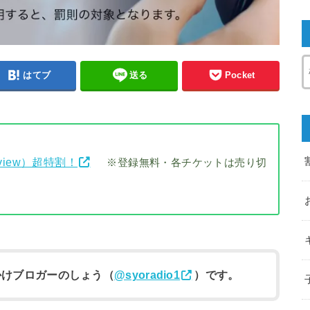
はてブ
送る
Pocket
view）超特割！
※登録無料・各チケットは売り切
かけブロガーのしょう（
@syoradio1
）です。