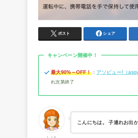
ポスト
シェア
キャンペーン開催中！
最大90%～OFF！
：
アソビュー!（aso
れ次第終了
こんにちは。 子連れお出
しょう