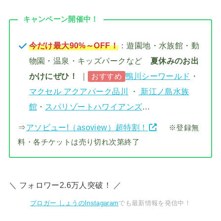
キャンペーン開催中！
今だけ最大90%～OFF！
：遊園地・水族館・動
物園・温泉・キッズパークなど
夏休みのお出
かけにぜひ！
｜
鴨川シーワールド
・
おすすめ
マクセル アクアパーク品川
・
新江ノ島水族
館
・
スパリゾートハワイアンズ
…
⇒
アソビュー!（asoview）超特割！
※登録無
料・各チケットは売り切れ次第終了
＼ フォロワー2.6万人突破！ ／
ブロガー しょうのInstagaram
でも最新情報を発信中！