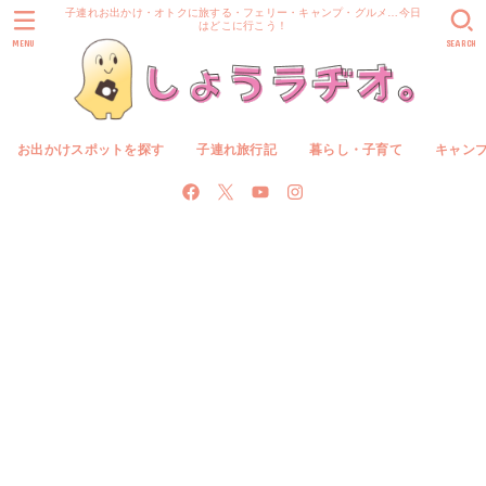
子連れお出かけ・オトクに旅する・フェリー・キャンプ・グルメ…今日
はどこに行こう！
MENU
SEARCH
お出かけスポットを探す
子連れ旅行記
暮らし・子育て
キャン