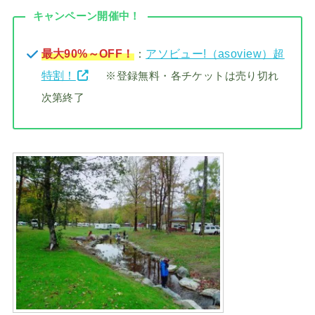
キャンペーン開催中！
最大90%～OFF！
：
アソビュー!（asoview）超
特割！
※登録無料・各チケットは売り切れ
次第終了