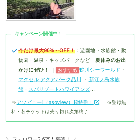
キャンペーン開催中！
今だけ最大90%～OFF！
：遊園地・水族館・動
物園・温泉・キッズパークなど
夏休みのお出
かけにぜひ！
｜
鴨川シーワールド
・
おすすめ
マクセル アクアパーク品川
・
新江ノ島水族
館
・
スパリゾートハワイアンズ
…
⇒
アソビュー!（asoview）超特割！
※登録無
料・各チケットは売り切れ次第終了
＼ フォロワー2.6万人突破！ ／