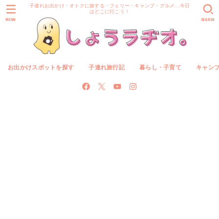
子連れお出かけ・オトクに旅する・フェリー・キャンプ・グルメ…今日
はどこに行こう！
MENU
SEARCH
お出かけスポットを探す
子連れ旅行記
暮らし・子育て
キャン