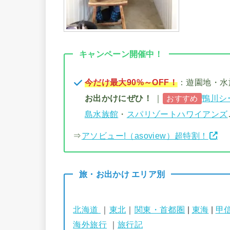
キャンペーン開催中！
今だけ最大90%～OFF！
：遊園地・
お出かけにぜひ！
｜
鴨川シ
おすすめ
島水族館
・
スパリゾートハワイアンズ
⇒
アソビュー!（asoview）超特割！
旅・お出かけ エリア別
北海道
｜
東北
｜
関東・首都圏
|
東海
|
甲
海外旅行
｜
旅行記