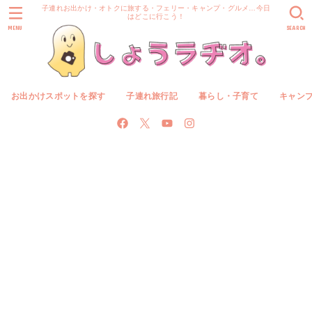
子連れお出かけ・オトクに旅する・フェリー・キャンプ・グルメ…今日
はどこに行こう！
MENU
SEARCH
お出かけスポットを探す
子連れ旅行記
暮らし・子育て
キャン