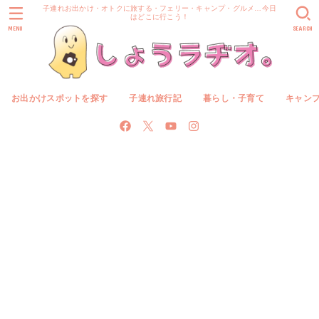
子連れお出かけ・オトクに旅する・フェリー・キャンプ・グルメ…今日
はどこに行こう！
MENU
SEARCH
お出かけスポットを探す
子連れ旅行記
暮らし・子育て
キャン