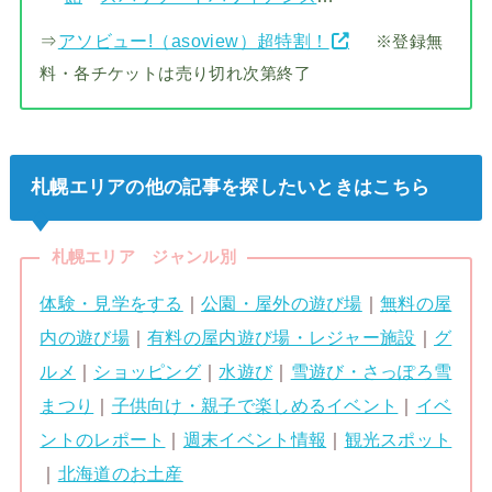
⇒
アソビュー!（asoview）超特割！
※登録無
料・各チケットは売り切れ次第終了
札幌エリアの他の記事を探したいときはこちら
札幌エリア ジャンル別
体験・見学をする
｜
公園・屋外の遊び場
｜
無料の屋
内の遊び場
｜
有料の屋内遊び場・レジャー施設
｜
グ
ルメ
｜
ショッピング
｜
水遊び
｜
雪遊び・さっぽろ雪
まつり
｜
子供向け・親子で楽しめるイベント
｜
イベ
ントのレポート
｜
週末イベント情報
｜
観光スポット
｜
北海道のお土産