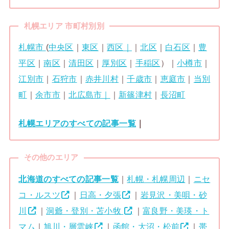
札幌エリア 市町村別別
札幌市
(
中央区
｜
東区
｜
西区｜
｜
北区
｜
白石区
｜
豊
平区
｜
南区
｜
清田区
｜
厚別区
｜
手稲区
）｜
小樽市
｜
江別市
｜
石狩市
｜
赤井川村
｜
千歳市
｜
恵庭市
｜
当別
町
｜
余市市
｜
北広島市｜
｜
新篠津村
｜
長沼町
札幌エリアのすべての記事一覧
｜
その他のエリア
北海道のすべての記事一覧
｜
札幌・札幌周辺
｜
ニセ
コ・ルスツ
｜
日高・夕張
｜
岩見沢・美唄・砂
川
｜
洞爺・登別・苫小牧
｜
富良野・美瑛・ト
マム
｜
旭川・層雲峡
｜
函館・大沼・松前
｜
帯