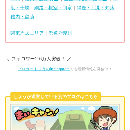
広・十勝
｜
釧路・根室・阿寒
｜
網走・北見・知床
｜
稚内・留萌
関東周辺エリア
｜
都道府県別
＼ フォロワー2.6万人突破！ ／
ブロガー しょうのInstagaram
でも最新情報を発信中！
しょうが運営している別のブログはこちら