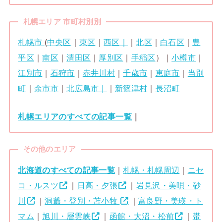
札幌エリア 市町村別別
札幌市
(
中央区
｜
東区
｜
西区｜
｜
北区
｜
白石区
｜
豊
平区
｜
南区
｜
清田区
｜
厚別区
｜
手稲区
）｜
小樽市
｜
江別市
｜
石狩市
｜
赤井川村
｜
千歳市
｜
恵庭市
｜
当別
町
｜
余市市
｜
北広島市｜
｜
新篠津村
｜
長沼町
札幌エリアのすべての記事一覧
｜
その他のエリア
北海道のすべての記事一覧
｜
札幌・札幌周辺
｜
ニセ
コ・ルスツ
｜
日高・夕張
｜
岩見沢・美唄・砂
川
｜
洞爺・登別・苫小牧
｜
富良野・美瑛・ト
マム
｜
旭川・層雲峡
｜
函館・大沼・松前
｜
帯