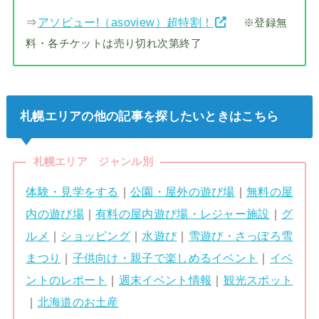
⇒
アソビュー!（asoview）超特割！
※登録無
料・各チケットは売り切れ次第終了
札幌エリアの他の記事を探したいときはこちら
札幌エリア ジャンル別
体験・見学をする
｜
公園・屋外の遊び場
｜
無料の屋
内の遊び場
｜
有料の屋内遊び場・レジャー施設
｜
グ
ルメ
｜
ショッピング
｜
水遊び
｜
雪遊び・さっぽろ雪
まつり
｜
子供向け・親子で楽しめるイベント
｜
イベ
ントのレポート
｜
週末イベント情報
｜
観光スポット
｜
北海道のお土産