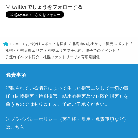
▽ twitterでしょうをフォローする
お出かけスポットを探す
北海道のお出かけ・観光スポット
HOME
札幌・札幌近郊エリア
札幌エリアで子供向、親子でのイベント
子連れイベント紹介 札幌ファクトリーで木育広場開催！
免責事項
記載されている情報によって生じた損害に対して一切の責
任（間接損害・特別損害・結果的損害及び付随的損害）を
負うものではありません。予めご了承ください。
▷
プライバシーポリシー（著作権・引用・免責事項など）
はこちら