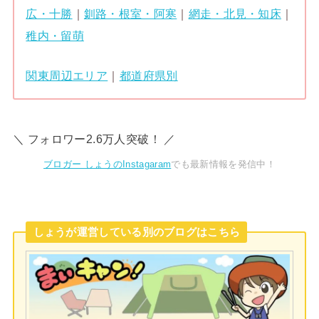
広・十勝
｜
釧路・根室・阿寒
｜
網走・北見・知床
｜
稚内・留萌
関東周辺エリア
｜
都道府県別
＼ フォロワー2.6万人突破！ ／
ブロガー しょうのInstagaram
でも最新情報を発信中！
しょうが運営している別のブログはこちら