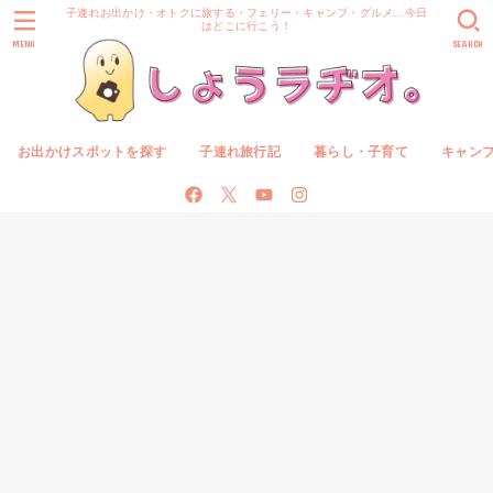
子連れお出かけ・オトクに旅する・フェリー・キャンプ・グルメ…今日
はどこに行こう！
MENU
SEARCH
お出かけスポットを探す
子連れ旅行記
暮らし・子育て
キャン