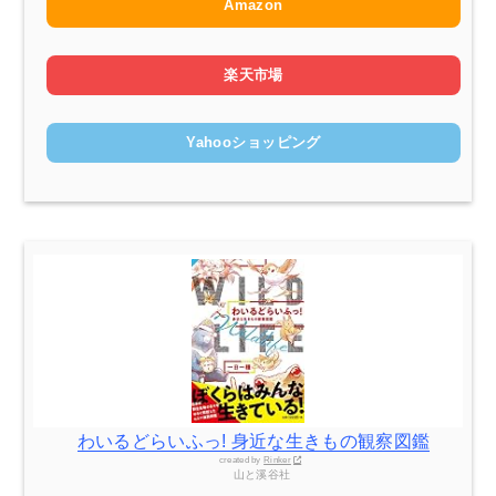
Amazon
楽天市場
Yahooショッピング
わいるどらいふっ! 身近な生きもの観察図鑑
created by
Rinker
山と溪谷社