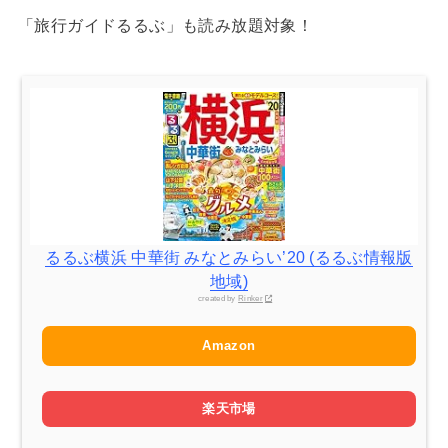
「旅行ガイドるるぶ」も読み放題対象！
るるぶ横浜 中華街 みなとみらい’20 (るるぶ情報版
地域)
created by
Rinker
Amazon
楽天市場