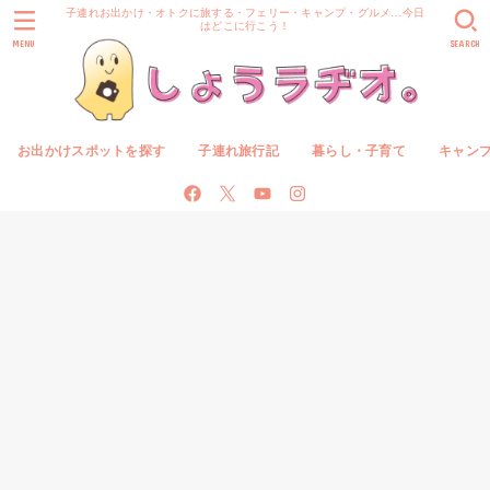
子連れお出かけ・オトクに旅する・フェリー・キャンプ・グルメ…今日
はどこに行こう！
MENU
SEARCH
お出かけスポットを探す
子連れ旅行記
暮らし・子育て
キャン