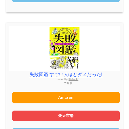
失敗図鑑 すごい人ほどダメだった!
created by
Rinker
文響社
Amazon
楽天市場