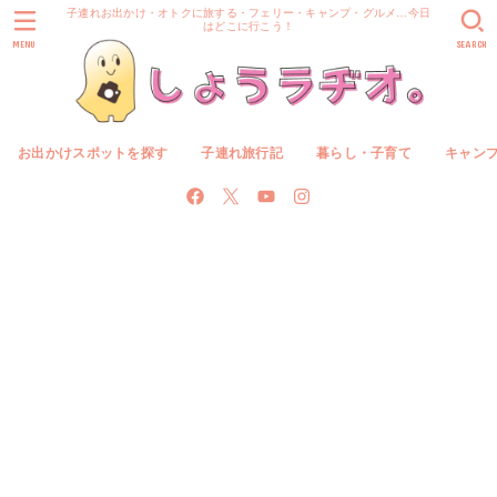
子連れお出かけ・オトクに旅する・フェリー・キャンプ・グルメ…今日
はどこに行こう！
MENU
SEARCH
お出かけスポットを探す
子連れ旅行記
暮らし・子育て
キャン