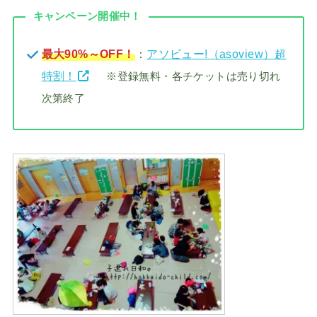
キャンペーン開催中！
最大90%～OFF！
：
アソビュー!（asoview）超
特割！
※登録無料・各チケットは売り切れ
次第終了