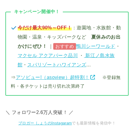
キャンペーン開催中！
今だけ最大90%～OFF！
：遊園地・水族館・動
物園・温泉・キッズパークなど
夏休みのお出
かけにぜひ！
｜
鴨川シーワールド
・
おすすめ
マクセル アクアパーク品川
・
新江ノ島水族
館
・
スパリゾートハワイアンズ
…
⇒
アソビュー!（asoview）超特割！
※登録無
料・各チケットは売り切れ次第終了
＼ フォロワー2.6万人突破！ ／
ブロガー しょうのInstagaram
でも最新情報を発信中！