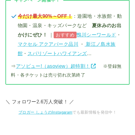
キャンペーン開催中！
今だけ最大90%～OFF！
：遊園地・水族館・動
物園・温泉・キッズパークなど
夏休みのお出
かけにぜひ！
｜
鴨川シーワールド
・
おすすめ
マクセル アクアパーク品川
・
新江ノ島水族
館
・
スパリゾートハワイアンズ
…
⇒
アソビュー!（asoview）超特割！
※登録無
料・各チケットは売り切れ次第終了
＼ フォロワー2.6万人突破！ ／
ブロガー しょうのInstagaram
でも最新情報を発信中！