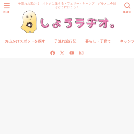
子連れお出かけ・オトクに旅する・フェリー・キャンプ・グルメ…今日
はどこに行こう！
MENU
SEARCH
お出かけスポットを探す
子連れ旅行記
暮らし・子育て
キャン