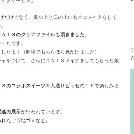
メイクサービス」
ひげだけでなく、鼻の上と口の上にもネコメイクをして
た。
ＣＡＴＳのクリアファイルも頂きました
。
かったです。
ましたよ！（劇場でもちらほら見かけました）
シャをつけて、さらにＣＡＴＳメイクをしてもらった娘
ＴＳのコラボスイーツ
を大通りビッセの１Ｆで楽しみま
関連の展示
が行われています。
われたご当地ゴミなど。