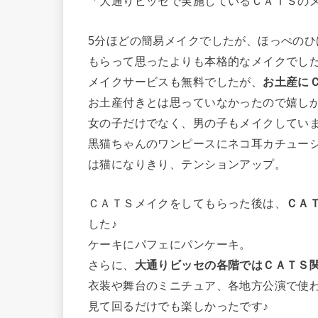
「大通りビッセで実施しているＣＡＴＳの
5分ほどの簡易メイクでしたが、ほっぺの
もらって思ったよりも本格的なメイクでし
メイクサービスも無料でしたが、
お土産に
お土産付きとは思っていなかったので嬉し
女の子だけでなく、男の子もメイクしてい
黒猫ちゃんのワンピースにネコ耳カチュー
は猫になりきり、テンションアップ。
ＣＡＴＳメイクをしてもらった後は、
ＣＡ
した♪
ケーキにパフェにパンケーキ。
さらに、
大通りビッセの各階ではＣＡＴＳ
衣装や舞台のミニチュア、各地方公演で使
見て回るだけでも楽しかったです♪