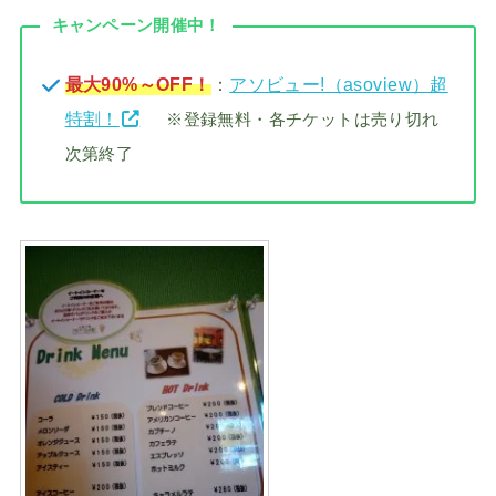
キャンペーン開催中！
最大90%～OFF！
：
アソビュー!（asoview）超
特割！
※登録無料・各チケットは売り切れ
次第終了