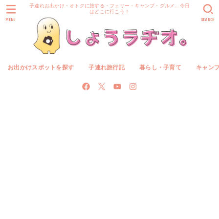
子連れお出かけ・オトクに旅する・フェリー・キャンプ・グルメ…今日
はどこに行こう！
MENU
SEARCH
お出かけスポットを探す
子連れ旅行記
暮らし・子育て
キャン