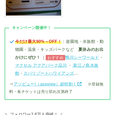
キャンペーン開催中！
今だけ最大90%～OFF！
：遊園地・水族館・動
物園・温泉・キッズパークなど
夏休みのお出
かけにぜひ！
｜
鴨川シーワールド
・
おすすめ
マクセル アクアパーク品川
・
新江ノ島水族
館
・
スパリゾートハワイアンズ
…
⇒
アソビュー!（asoview）超特割！
※登録無
料・各チケットは売り切れ次第終了
＼ フォロワー2.6万人突破！ ／