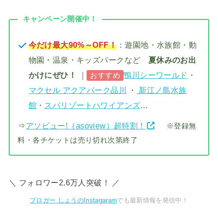
キャンペーン開催中！
今だけ最大90%～OFF！
：遊園地・水族館・動
物園・温泉・キッズパークなど
夏休みのお出
かけにぜひ！
｜
鴨川シーワールド
・
おすすめ
マクセル アクアパーク品川
・
新江ノ島水族
館
・
スパリゾートハワイアンズ
…
⇒
アソビュー!（asoview）超特割！
※登録無
料・各チケットは売り切れ次第終了
＼ フォロワー2.6万人突破！ ／
ブロガー しょうのInstagaram
でも最新情報を発信中！