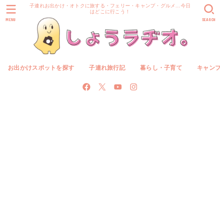
子連れお出かけ・オトクに旅する・フェリー・キャンプ・グルメ…今日
はどこに行こう！
MENU
SEARCH
お出かけスポットを探す
子連れ旅行記
暮らし・子育て
キャン