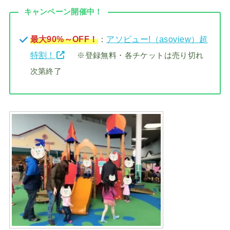
キャンペーン開催中！
最大90%～OFF！
：
アソビュー!（asoview）超
特割！
※登録無料・各チケットは売り切れ
次第終了