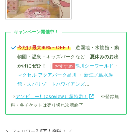
キャンペーン開催中！
今だけ最大90%～OFF！
：遊園地・水族館・動
物園・温泉・キッズパークなど
夏休みのお出
かけにぜひ！
｜
鴨川シーワールド
・
おすすめ
マクセル アクアパーク品川
・
新江ノ島水族
館
・
スパリゾートハワイアンズ
…
⇒
アソビュー!（asoview）超特割！
※登録無
料・各チケットは売り切れ次第終了
＼ フォロワー2.6万人突破！ ／