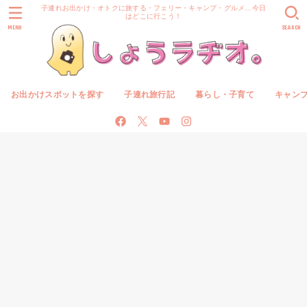
子連れお出かけ・オトクに旅する・フェリー・キャンプ・グルメ…今日
はどこに行こう！
MENU
SEARCH
お出かけスポットを探す
子連れ旅行記
暮らし・子育て
キャン