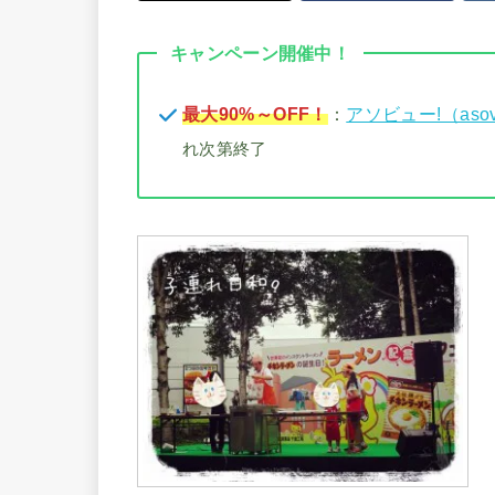
キャンペーン開催中！
最大90%～OFF！
：
アソビュー!（aso
れ次第終了