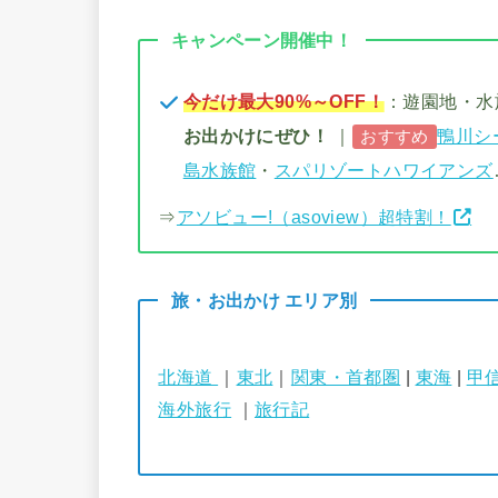
キャンペーン開催中！
今だけ最大90%～OFF！
：遊園地・
お出かけにぜひ！
｜
鴨川シ
おすすめ
島水族館
・
スパリゾートハワイアンズ
⇒
アソビュー!（asoview）超特割！
旅・お出かけ エリア別
北海道
｜
東北
｜
関東・首都圏
|
東海
|
甲
海外旅行
｜
旅行記