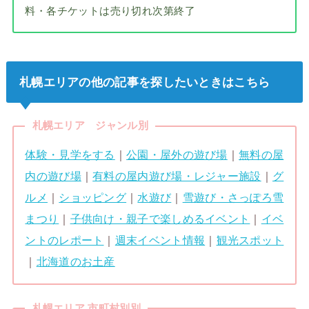
料・各チケットは売り切れ次第終了
札幌エリアの他の記事を探したいときはこちら
札幌エリア ジャンル別
体験・見学をする
｜
公園・屋外の遊び場
｜
無料の屋
内の遊び場
｜
有料の屋内遊び場・レジャー施設
｜
グ
ルメ
｜
ショッピング
｜
水遊び
｜
雪遊び・さっぽろ雪
まつり
｜
子供向け・親子で楽しめるイベント
｜
イベ
ントのレポート
｜
週末イベント情報
｜
観光スポット
｜
北海道のお土産
札幌エリア 市町村別別