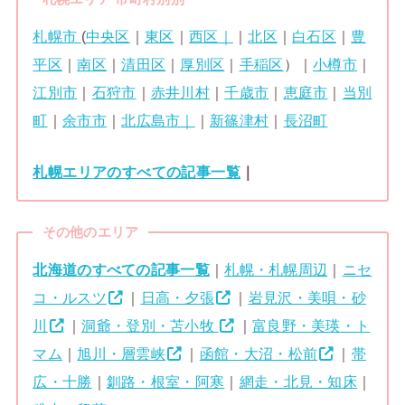
札幌市
(
中央区
｜
東区
｜
西区｜
｜
北区
｜
白石区
｜
豊
平区
｜
南区
｜
清田区
｜
厚別区
｜
手稲区
）｜
小樽市
｜
江別市
｜
石狩市
｜
赤井川村
｜
千歳市
｜
恵庭市
｜
当別
町
｜
余市市
｜
北広島市｜
｜
新篠津村
｜
長沼町
札幌エリアのすべての記事一覧
｜
その他のエリア
北海道のすべての記事一覧
｜
札幌・札幌周辺
｜
ニセ
コ・ルスツ
｜
日高・夕張
｜
岩見沢・美唄・砂
川
｜
洞爺・登別・苫小牧
｜
富良野・美瑛・ト
マム
｜
旭川・層雲峡
｜
函館・大沼・松前
｜
帯
広・十勝
｜
釧路・根室・阿寒
｜
網走・北見・知床
｜