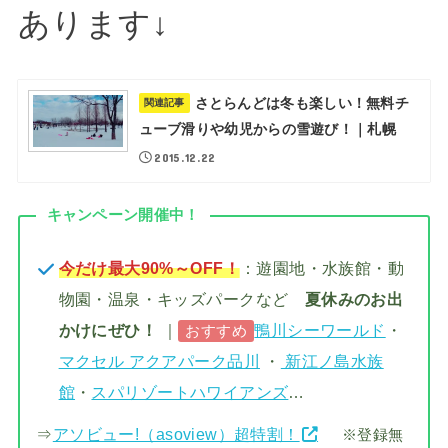
あります↓
さとらんどは冬も楽しい！無料チ
関連記事
ューブ滑りや幼児からの雪遊び！｜札幌
2015.12.22
キャンペーン開催中！
今だけ最大90%～OFF！
：遊園地・水族館・動
物園・温泉・キッズパークなど
夏休みのお出
かけにぜひ！
｜
鴨川シーワールド
・
おすすめ
マクセル アクアパーク品川
・
新江ノ島水族
館
・
スパリゾートハワイアンズ
…
⇒
アソビュー!（asoview）超特割！
※登録無