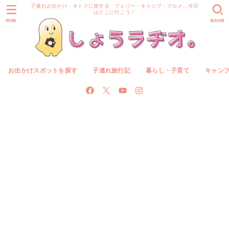
子連れお出かけ・オトクに旅する・フェリー・キャンプ・グルメ…今日
はどこに行こう！
MENU
SEARCH
お出かけスポットを探す
子連れ旅行記
暮らし・子育て
キャン