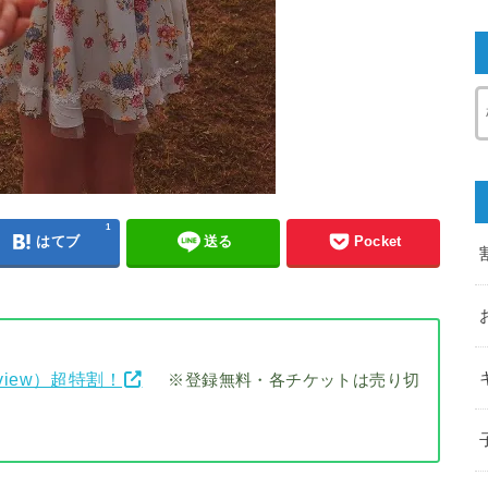
1
はてブ
送る
Pocket
view）超特割！
※登録無料・各チケットは売り切