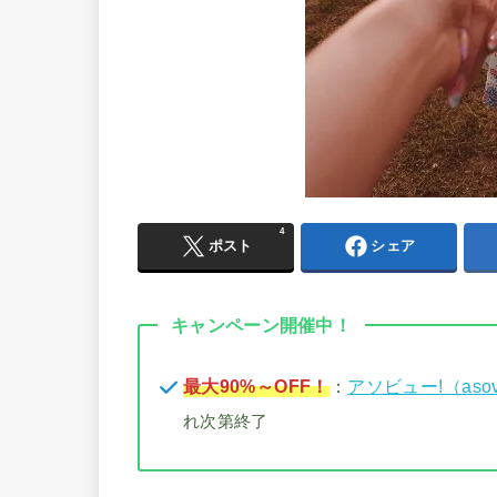
4
ポスト
シェア
キャンペーン開催中！
最大90%～OFF！
：
アソビュー!（aso
れ次第終了