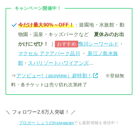
キャンペーン開催中！
今だけ最大90%～OFF！
：遊園地・水族館・動
物園・温泉・キッズパークなど
夏休みのお出
かけにぜひ！
｜
鴨川シーワールド
・
おすすめ
マクセル アクアパーク品川
・
新江ノ島水族
館
・
スパリゾートハワイアンズ
…
⇒
アソビュー!（asoview）超特割！
※登録無
料・各チケットは売り切れ次第終了
＼ フォロワー2.6万人突破！ ／
ブロガー しょうのInstagaram
でも最新情報を発信中！