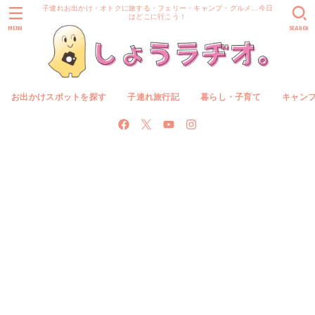
子連れお出かけ・オトクに旅する・フェリー・キャンプ・グルメ…今日
はどこに行こう！
MENU
SEARCH
お出かけスポットを探す
子連れ旅行記
暮らし・子育て
キャン