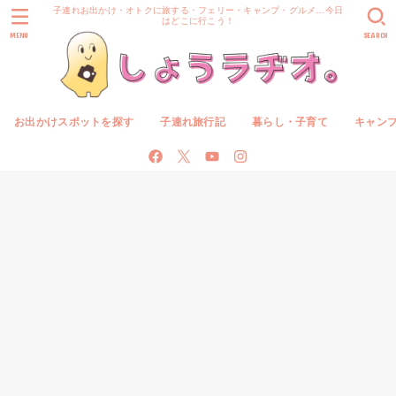
子連れお出かけ・オトクに旅する・フェリー・キャンプ・グルメ…今日
はどこに行こう！
MENU
SEARCH
お出かけスポットを探す
子連れ旅行記
暮らし・子育て
キャン