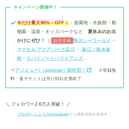
キャンペーン開催中！
今だけ最大90%～OFF！
：遊園地・水族館・動
物園・温泉・キッズパークなど
夏休みのお出
かけにぜひ！
｜
鴨川シーワールド
・
おすすめ
マクセル アクアパーク品川
・
新江ノ島水族
館
・
スパリゾートハワイアンズ
…
⇒
アソビュー!（asoview）超特割！
※登録無
料・各チケットは売り切れ次第終了
＼ フォロワー2.6万人突破！ ／
ブロガー しょうのInstagaram
でも最新情報を発信中！