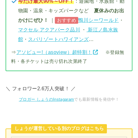
今だけ最大90%～OFF！
：遊園地・水族館・動
物園・温泉・キッズパークなど
夏休みのお出
かけにぜひ！
｜
鴨川シーワールド
・
おすすめ
マクセル アクアパーク品川
・
新江ノ島水族
館
・
スパリゾートハワイアンズ
…
⇒
アソビュー!（asoview）超特割！
※登録無
料・各チケットは売り切れ次第終了
＼ フォロワー2.6万人突破！ ／
ブロガー しょうのInstagaram
でも最新情報を発信中！
しょうが運営している別のブログはこちら