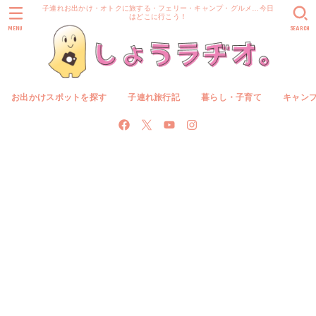
子連れお出かけ・オトクに旅する・フェリー・キャンプ・グルメ…今日
はどこに行こう！
MENU
SEARCH
お出かけスポットを探す
子連れ旅行記
暮らし・子育て
キャン