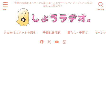
子連れお出かけ・オトクに旅する・フェリー・キャンプ・グルメ…今日
はどこに行こう！
MENU
SEARCH
お出かけスポットを探す
子連れ旅行記
暮らし・子育て
キャン