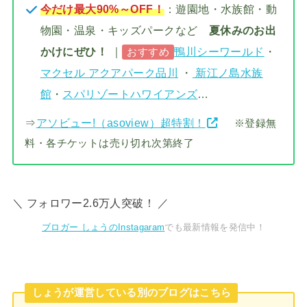
今だけ最大90%～OFF！
：遊園地・水族館・動
物園・温泉・キッズパークなど
夏休みのお出
かけにぜひ！
｜
鴨川シーワールド
・
おすすめ
マクセル アクアパーク品川
・
新江ノ島水族
館
・
スパリゾートハワイアンズ
…
⇒
アソビュー!（asoview）超特割！
※登録無
料・各チケットは売り切れ次第終了
＼ フォロワー2.6万人突破！ ／
ブロガー しょうのInstagaram
でも最新情報を発信中！
しょうが運営している別のブログはこちら