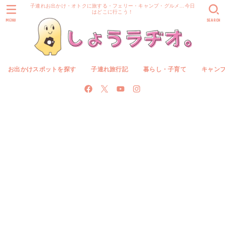
子連れお出かけ・オトクに旅する・フェリー・キャンプ・グルメ…今日
はどこに行こう！
MENU
SEARCH
お出かけスポットを探す
子連れ旅行記
暮らし・子育て
キャン