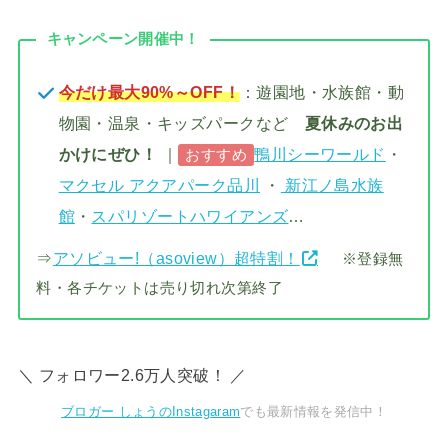
キャンペーン開催中！
今だけ最大90%～OFF！
：遊園地・水族館・動
物園・温泉・キッズパークなど
夏休みのお出
かけにぜひ！
｜
鴨川シーワールド
・
おすすめ
マクセル アクアパーク品川
・
新江ノ島水族
館
・
スパリゾートハワイアンズ
…
⇒
アソビュー!（asoview）超特割！
※登録無
料・各チケットは売り切れ次第終了
＼ フォロワー2.6万人突破！ ／
ブロガー しょうのInstagaram
でも最新情報を発信中！