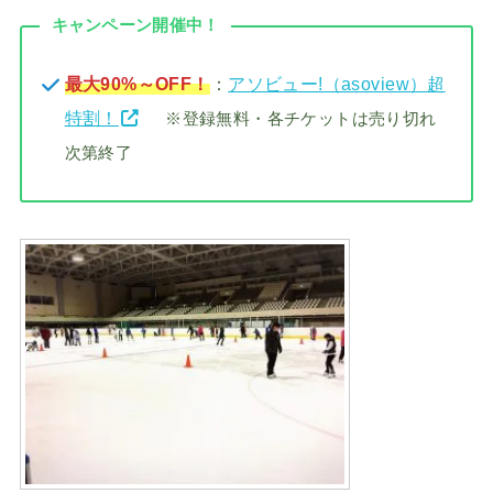
キャンペーン開催中！
最大90%～OFF！
：
アソビュー!（asoview）超
特割！
※登録無料・各チケットは売り切れ
次第終了