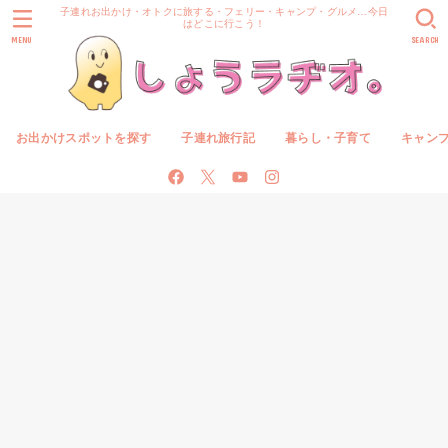
子連れお出かけ・オトクに旅する・フェリー・キャンプ・グルメ…今日
はどこに行こう！
MENU
SEARCH
お出かけスポットを探す
子連れ旅行記
暮らし・子育て
キャン