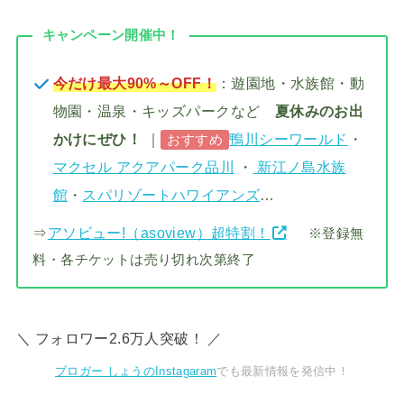
キャンペーン開催中！
今だけ最大90%～OFF！
：遊園地・水族館・動
物園・温泉・キッズパークなど
夏休みのお出
かけにぜひ！
｜
鴨川シーワールド
・
おすすめ
マクセル アクアパーク品川
・
新江ノ島水族
館
・
スパリゾートハワイアンズ
…
⇒
アソビュー!（asoview）超特割！
※登録無
料・各チケットは売り切れ次第終了
＼ フォロワー2.6万人突破！ ／
ブロガー しょうのInstagaram
でも最新情報を発信中！