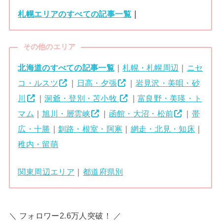
札幌エリアのすべての記事一覧
｜
その他のエリア
北海道のすべての記事一覧
｜
札幌・札幌周辺
｜
ニセ
コ・ルスツ
｜
日高・夕張
｜
岩見沢・美唄・砂
川
｜
洞爺・登別・苫小牧
｜
富良野・美瑛・ト
マム
｜
旭川・層雲峡
｜
函館・大沼・松前
｜
帯
広・十勝
｜
釧路・根室・阿寒
｜
網走・北見・知床
｜
稚内・留萌
関東周辺エリア
｜
都道府県別
＼ フォロワー2.6万人突破！ ／