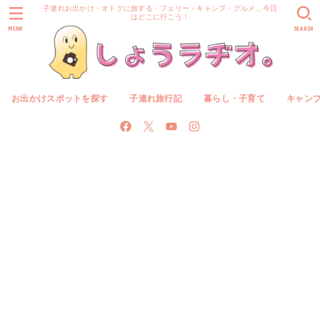
子連れお出かけ・オトクに旅する・フェリー・キャンプ・グルメ…今日
はどこに行こう！
MENU
SEARCH
お出かけスポットを探す
子連れ旅行記
暮らし・子育て
キャン