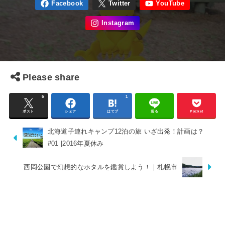
Please share
6
1
ポスト
シェア
はてブ
送る
Pocket
北海道子連れキャンプ12泊の旅 いざ出発！計画は？
#01 |2016年夏休み
西岡公園で幻想的なホタルを鑑賞しよう！｜札幌市