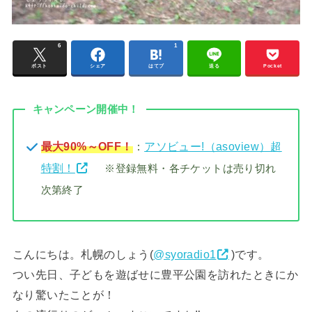
6
1
ポスト
シェア
はてブ
送る
Pocket
キャンペーン開催中！
最大90%～OFF！
：
アソビュー!（asoview）超
特割！
※登録無料・各チケットは売り切れ
次第終了
こんにちは。札幌のしょう(
@syoradio1
)です。
つい先日、子どもを遊ばせに豊平公園を訪れたときにか
なり驚いたことが！