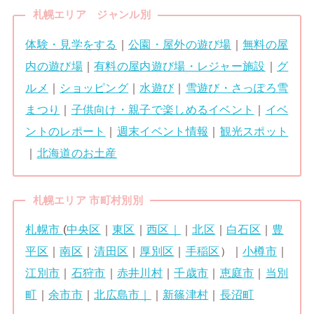
札幌エリア ジャンル別
体験・見学をする
｜
公園・屋外の遊び場
｜
無料の屋
内の遊び場
｜
有料の屋内遊び場・レジャー施設
｜
グ
ルメ
｜
ショッピング
｜
水遊び
｜
雪遊び・さっぽろ雪
まつり
｜
子供向け・親子で楽しめるイベント
｜
イベ
ントのレポート
｜
週末イベント情報
｜
観光スポット
｜
北海道のお土産
札幌エリア 市町村別別
札幌市
(
中央区
｜
東区
｜
西区｜
｜
北区
｜
白石区
｜
豊
平区
｜
南区
｜
清田区
｜
厚別区
｜
手稲区
）｜
小樽市
｜
江別市
｜
石狩市
｜
赤井川村
｜
千歳市
｜
恵庭市
｜
当別
町
｜
余市市
｜
北広島市｜
｜
新篠津村
｜
長沼町