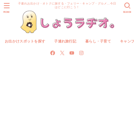
子連れお出かけ・オトクに旅する・フェリー・キャンプ・グルメ…今日
はどこに行こう！
MENU
SEARCH
お出かけスポットを探す
子連れ旅行記
暮らし・子育て
キャン