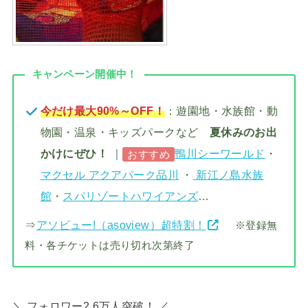
キャンペーン開催中！
今だけ最大90%～OFF！
：遊園地・水族館・動
物園・温泉・キッズパークなど
夏休みのお出
かけにぜひ！
｜
鴨川シーワールド
・
おすすめ
マクセル アクアパーク品川
・
新江ノ島水族
館
・
スパリゾートハワイアンズ
…
⇒
アソビュー!（asoview）超特割！
※登録無
料・各チケットは売り切れ次第終了
＼ フォロワー2.6万人突破！ ／