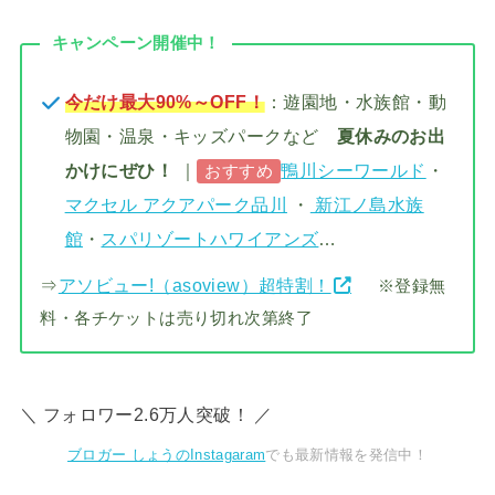
キャンペーン開催中！
今だけ最大90%～OFF！
：遊園地・水族館・動
物園・温泉・キッズパークなど
夏休みのお出
かけにぜひ！
｜
鴨川シーワールド
・
おすすめ
マクセル アクアパーク品川
・
新江ノ島水族
館
・
スパリゾートハワイアンズ
…
⇒
アソビュー!（asoview）超特割！
※登録無
料・各チケットは売り切れ次第終了
＼ フォロワー2.6万人突破！ ／
ブロガー しょうのInstagaram
でも最新情報を発信中！