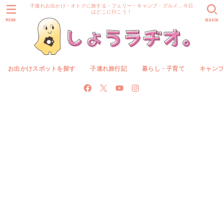
子連れお出かけ・オトクに旅する・フェリー・キャンプ・グルメ…今日
はどこに行こう！
MENU
SEARCH
お出かけスポットを探す
子連れ旅行記
暮らし・子育て
キャン