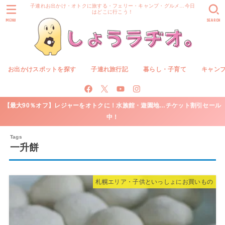
子連れお出かけ・オトクに旅する・フェリー・キャンプ・グルメ…今日
はどこに行こう！
MENU
SEARCH
お出かけスポットを探す
子連れ旅行記
暮らし・子育て
キャン
【最大90％オフ】レジャーをオトクに！水族館・遊園地…チケット割引セール
中！
一升餅
札幌エリア・子供といっしょにお買いもの