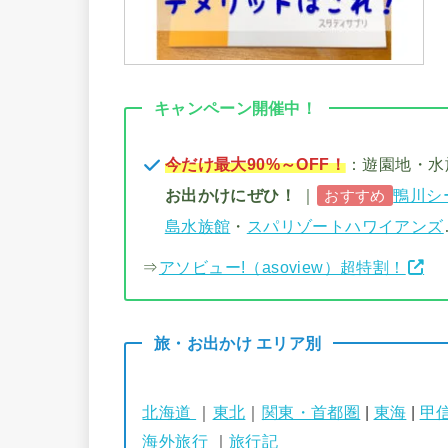
キャンペーン開催中！
今だけ最大90%～OFF！
：遊園地・
お出かけにぜひ！
｜
鴨川シ
おすすめ
島水族館
・
スパリゾートハワイアンズ
⇒
アソビュー!（asoview）超特割！
旅・お出かけ エリア別
北海道
｜
東北
｜
関東・首都圏
|
東海
|
甲
海外旅行
｜
旅行記