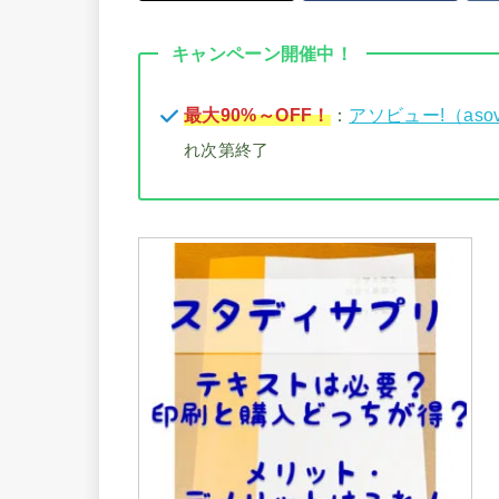
キャンペーン開催中！
最大90%～OFF！
：
アソビュー!（aso
れ次第終了