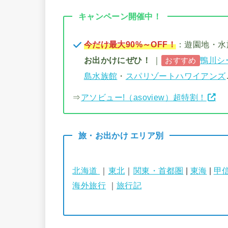
キャンペーン開催中！
今だけ最大90%～OFF！
：遊園地・
お出かけにぜひ！
｜
鴨川シ
おすすめ
島水族館
・
スパリゾートハワイアンズ
⇒
アソビュー!（asoview）超特割！
旅・お出かけ エリア別
北海道
｜
東北
｜
関東・首都圏
|
東海
|
甲
海外旅行
｜
旅行記