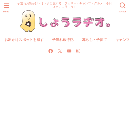
子連れお出かけ・オトクに旅する・フェリー・キャンプ・グルメ…今日
はどこに行こう！
MENU
SEARCH
お出かけスポットを探す
子連れ旅行記
暮らし・子育て
キャン