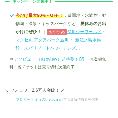
キャンペーン開催中！
今だけ最大90%～OFF！
：遊園地・水族館・動
物園・温泉・キッズパークなど
夏休みのお出
かけにぜひ！
｜
鴨川シーワールド
・
おすすめ
マクセル アクアパーク品川
・
新江ノ島水族
館
・
スパリゾートハワイアンズ
…
⇒
アソビュー!（asoview）超特割！
※登録無
料・各チケットは売り切れ次第終了
＼ フォロワー2.6万人突破！ ／
ブロガー しょうのInstagaram
でも最新情報を発信中！