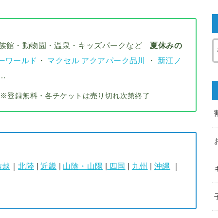
水族館・動物園・温泉・キッズパークなど
夏休みの
ーワールド
・
マクセル アクアパーク品川
・
新江ノ
…
※登録無料・各チケットは売り切れ次第終了
信越
｜
北陸
|
近畿
|
山陰・山陽
|
四国
|
九州
|
沖縄
｜