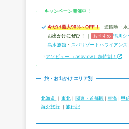
キャンペーン開催中！
今だけ最大90%～OFF！
：遊園地・
お出かけにぜひ！
｜
鴨川シ
おすすめ
島水族館
・
スパリゾートハワイアンズ
⇒
アソビュー!（asoview）超特割！
旅・お出かけ エリア別
北海道
｜
東北
｜
関東・首都圏
|
東海
|
甲
海外旅行
｜
旅行記