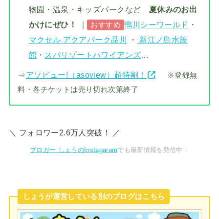
物園・温泉・キッズパークなど
夏休みのお出
かけにぜひ！
｜
鴨川シーワールド
・
おすすめ
マクセル アクアパーク品川
・
新江ノ島水族
館
・
スパリゾートハワイアンズ
…
⇒
アソビュー!（asoview）超特割！
※登録無
料・各チケットは売り切れ次第終了
＼ フォロワー2.6万人突破！ ／
ブロガー しょうのInstagaram
でも最新情報を発信中！
しょうが運営している別のブログはこちら