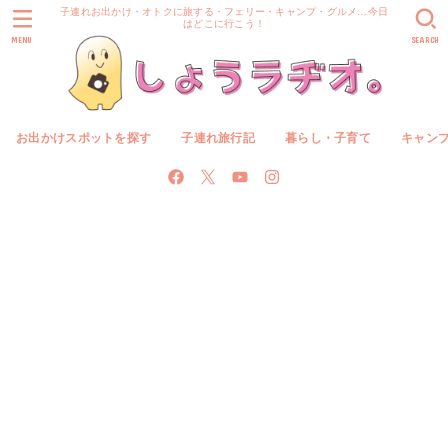
子連れお出かけ・オトクに旅する・フェリー・キャンプ・グルメ…今日
はどこに行こう！
MENU
SEARCH
お出かけスポットを探す
子連れ旅行記
暮らし・子育て
キャン