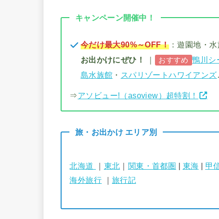
キャンペーン開催中！
今だけ最大90%～OFF！
：遊園地・
お出かけにぜひ！
｜
鴨川シ
おすすめ
島水族館
・
スパリゾートハワイアンズ
⇒
アソビュー!（asoview）超特割！
旅・お出かけ エリア別
北海道
｜
東北
｜
関東・首都圏
|
東海
|
甲
海外旅行
｜
旅行記