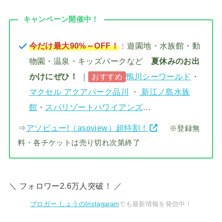
キャンペーン開催中！
今だけ最大90%～OFF！
：遊園地・水族館・動
物園・温泉・キッズパークなど
夏休みのお出
かけにぜひ！
｜
鴨川シーワールド
・
おすすめ
マクセル アクアパーク品川
・
新江ノ島水族
館
・
スパリゾートハワイアンズ
…
⇒
アソビュー!（asoview）超特割！
※登録無
料・各チケットは売り切れ次第終了
＼ フォロワー2.6万人突破！ ／
ブロガー しょうのInstagaram
でも最新情報を発信中！