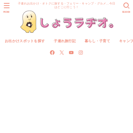
子連れお出かけ・オトクに旅する・フェリー・キャンプ・グルメ…今日
はどこに行こう！
MENU
SEARCH
お出かけスポットを探す
子連れ旅行記
暮らし・子育て
キャン