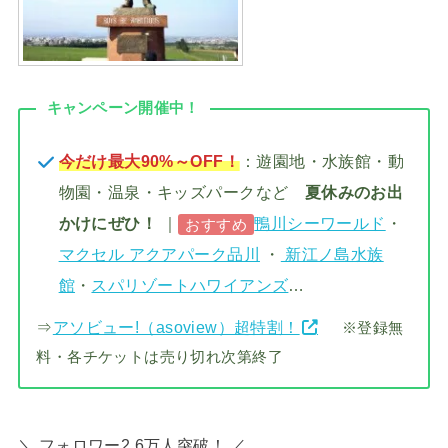
キャンペーン開催中！
今だけ最大90%～OFF！
：遊園地・水族館・動
物園・温泉・キッズパークなど
夏休みのお出
かけにぜひ！
｜
鴨川シーワールド
・
おすすめ
マクセル アクアパーク品川
・
新江ノ島水族
館
・
スパリゾートハワイアンズ
…
⇒
アソビュー!（asoview）超特割！
※登録無
料・各チケットは売り切れ次第終了
＼ フォロワー2.6万人突破！ ／