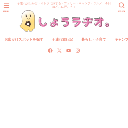
子連れお出かけ・オトクに旅する・フェリー・キャンプ・グルメ…今日
はどこに行こう！
MENU
SEARCH
お出かけスポットを探す
子連れ旅行記
暮らし・子育て
キャン