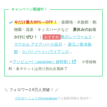
キャンペーン開催中！
今だけ最大90%～OFF！
：遊園地・水族館・動
物園・温泉・キッズパークなど
夏休みのお出
かけにぜひ！
｜
鴨川シーワールド
・
おすすめ
マクセル アクアパーク品川
・
新江ノ島水族
館
・
スパリゾートハワイアンズ
…
⇒
アソビュー!（asoview）超特割！
※登録無
料・各チケットは売り切れ次第終了
＼ フォロワー2.6万人突破！ ／
ブロガー しょうのInstagaram
でも最新情報を発信中！