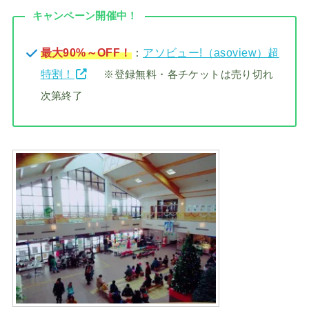
キャンペーン開催中！
最大90%～OFF！
：
アソビュー!（asoview）超
特割！
※登録無料・各チケットは売り切れ
次第終了