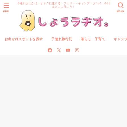
子連れお出かけ・オトクに旅する・フェリー・キャンプ・グルメ…今日
はどこに行こう！
MENU
SEARCH
お出かけスポットを探す
子連れ旅行記
暮らし・子育て
キャン