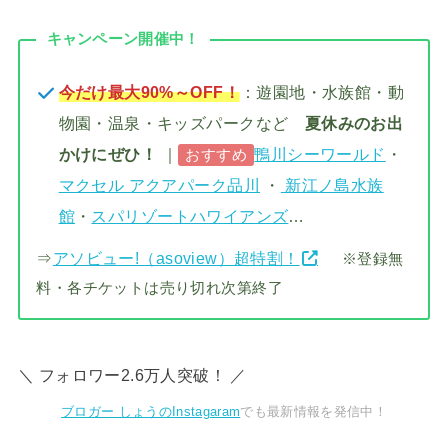
キャンペーン開催中！
今だけ最大90%～OFF！
：遊園地・水族館・動
物園・温泉・キッズパークなど
夏休みのお出
かけにぜひ！
｜
鴨川シーワールド
・
おすすめ
マクセル アクアパーク品川
・
新江ノ島水族
館
・
スパリゾートハワイアンズ
…
⇒
アソビュー!（asoview）超特割！
※登録無
料・各チケットは売り切れ次第終了
＼ フォロワー2.6万人突破！ ／
ブロガー しょうのInstagaram
でも最新情報を発信中！