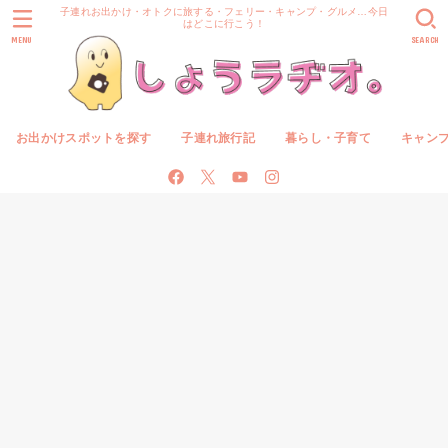
子連れお出かけ・オトクに旅する・フェリー・キャンプ・グルメ…今日
はどこに行こう！
MENU
SEARCH
お出かけスポットを探す
子連れ旅行記
暮らし・子育て
キャン