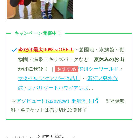
キャンペーン開催中！
今だけ最大90%～OFF！
：遊園地・水族館・動
物園・温泉・キッズパークなど
夏休みのお出
かけにぜひ！
｜
鴨川シーワールド
・
おすすめ
マクセル アクアパーク品川
・
新江ノ島水族
館
・
スパリゾートハワイアンズ
…
⇒
アソビュー!（asoview）超特割！
※登録無
料・各チケットは売り切れ次第終了
＼ フォロワー2.6万人突破！ ／